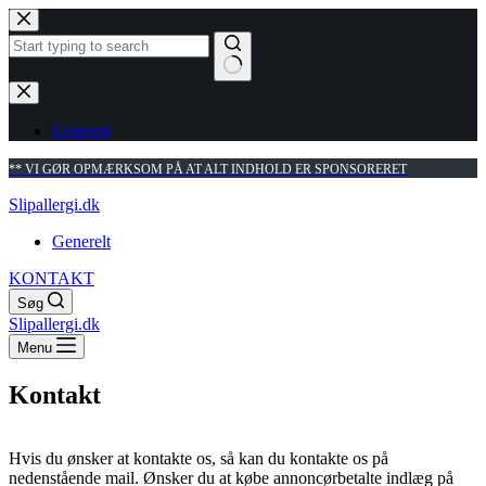
Fortsæt
til
indhold
Ingen
resultater
Generelt
** VI GØR OPMÆRKSOM PÅ AT ALT INDHOLD ER SPONSORERET
Slipallergi.dk
Generelt
KONTAKT
Søg
Slipallergi.dk
Menu
Kontakt
Hvis du ønsker at kontakte os, så kan du kontakte os på
nedenstående mail. Ønsker du at købe annoncørbetalte indlæg på