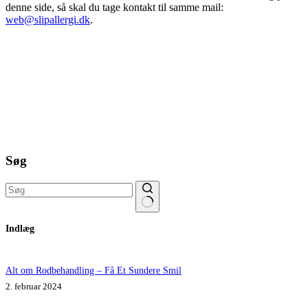
denne side, så skal du tage kontakt til samme mail:
web@slipallergi.dk
.
Søg
Ingen
Indlæg
resultater
Alt om Rodbehandling – Få Et Sundere Smil
2. februar 2024