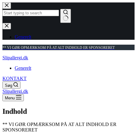
Fortsæt
til
indhold
Ingen
resultater
Generelt
** VI GØR OPMÆRKSOM PÅ AT ALT INDHOLD ER SPONSORERET
Slipallergi.dk
Generelt
KONTAKT
Søg
Slipallergi.dk
Menu
Indhold
** VI GØR OPMÆRKSOM PÅ AT ALT INDHOLD ER
SPONSORERET